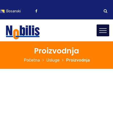
Bosanski
English
Proizvodnja
Početna
Usluge
Proizvodnja